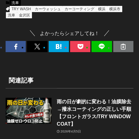
洗車
TRY WASH
カーウォッシュ
カーコーティング
横浜
横浜市
洗車
金沢区
よかったらシェアしてね！
関連記事
雨の日が劇的に変わる！油膜除去
→撥水コーティングの正しい手順
【フロントガラス/TRY WINDOW
COAT】
2026年4月5日