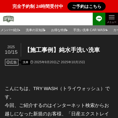
完全予約制 24時間受付中
ご予約はこちら
メニュー
メンバー紹介
洗車の豆知識
お得な特典
手洗い洗車 CAR WASH
カ
2025
【施工事例】純水手洗い洗車
10/15
広告
2025年9月20日
2025年10月15日
洗車
こんにちは、TRY WASH（トライウォッシュ）で
す。
今回、ご紹介するのはインターネット検索からお
越しになった新規のお客様、「日産エクストレイ